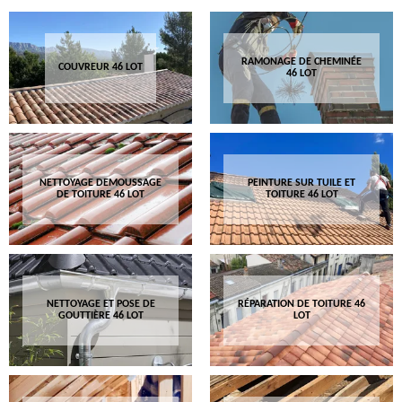
RAMONAGE DE CHEMINÉE
COUVREUR 46 LOT
46 LOT
NETTOYAGE DEMOUSSAGE
PEINTURE SUR TUILE ET
DE TOITURE 46 LOT
TOITURE 46 LOT
NETTOYAGE ET POSE DE
RÉPARATION DE TOITURE 46
GOUTTIÈRE 46 LOT
LOT