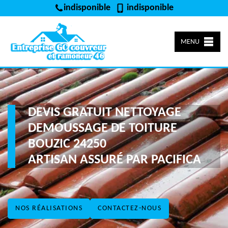
indisponible
indisponible
MENU
DEVIS GRATUIT NETTOYAGE
DEMOUSSAGE DE TOITURE
BOUZIC 24250
ARTISAN ASSURÉ PAR PACIFICA
NOS RÉALISATIONS
CONTACTEZ-NOUS