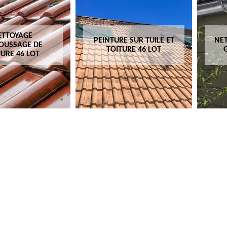
ETTOYAGE
PEINTURE SUR TUILE ET
NET
OUSSAGE DE
TOITURE 46 LOT
TURE 46 LOT