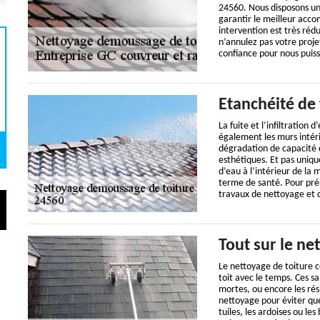
24560. Nous disposons un
garantir le meilleur acco
intervention est très réd
n’annulez pas votre proje
confiance pour nous puiss
Etanchéité de 
La fuite et l’infiltration
également les murs intéri
dégradation de capacité 
esthétiques. Et pas uniqu
d’eau à l’intérieur de la
terme de santé. Pour prése
travaux de nettoyage et
Tout sur le ne
Le nettoyage de toiture co
toit avec le temps. Ces sal
mortes, ou encore les rés
nettoyage pour éviter qu
tuiles, les ardoises ou l