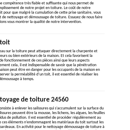
e compétence très fiable et suffisante qui nous permet de
mplissement de notre projet en toiture. Le coût de notre
uit pour que malgré la cumulation de cette prise sanitaire, vous
t de nettoyage et démoussage de toiture. Essayez de nous faire
ions vous montrer la qualité de notre intervention.
toit
 d’eau sur la toiture peut attaquer directement la charpente et
eurs ou bien extérieurs de la maison. Et cela favorisent la
de fonctionnement de ces pièces ainsi que leurs aspects
ement cela, il est indispensable de savoir que la pénétration
 maison peut être en danger pour les occupants de la maison en
rver la perméabilité d’un toit, il est essentiel de réaliser les
 démoussage à temps.
ttoyage de toiture 24560
nsiste à enlever les salissures qui s’accumulent sur la surface du
issures peuvent être la mousse, les lichens, les algues, les feuilles
idus de pollution. Il est essentiel de procéder régulièrement au
e ces éléments n’endommagent les matériaux du toit surtout les
es bardeaux. En activité pour le nettoyage démoussage de toiture à