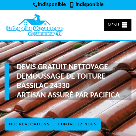
indisponible
indisponible
MENU
DEVIS GRATUIT NETTOYAGE
DEMOUSSAGE DE TOITURE
BASSILAC 24330
ARTISAN ASSURÉ PAR PACIFICA
NOS RÉALISATIONS
CONTACTEZ-NOUS