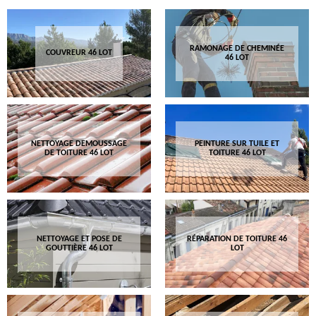
RAMONAGE DE CHEMINÉE
COUVREUR 46 LOT
46 LOT
NETTOYAGE DEMOUSSAGE
PEINTURE SUR TUILE ET
DE TOITURE 46 LOT
TOITURE 46 LOT
NETTOYAGE ET POSE DE
RÉPARATION DE TOITURE 46
GOUTTIÈRE 46 LOT
LOT