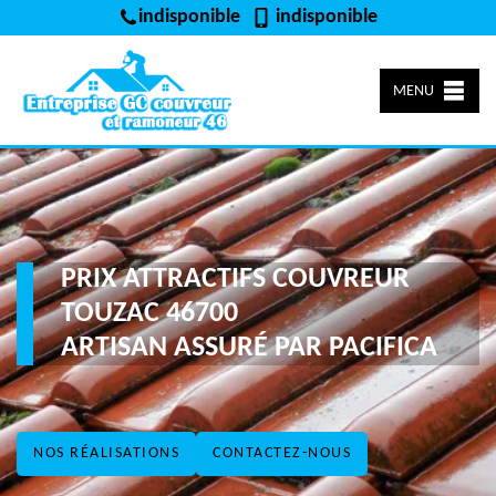
indisponible
indisponible
MENU
PRIX ATTRACTIFS COUVREUR
TOUZAC 46700
ARTISAN ASSURÉ PAR PACIFICA
NOS RÉALISATIONS
CONTACTEZ-NOUS