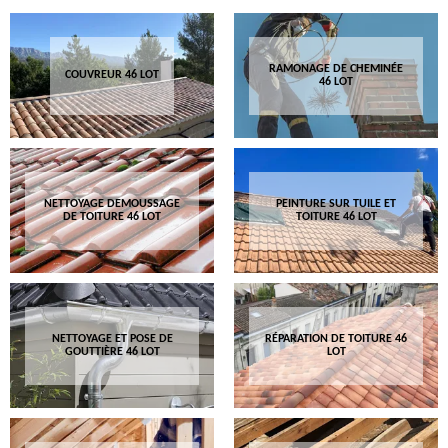
RAMONAGE DE CHEMINÉE
COUVREUR 46 LOT
46 LOT
NETTOYAGE DEMOUSSAGE
PEINTURE SUR TUILE ET
DE TOITURE 46 LOT
TOITURE 46 LOT
NETTOYAGE ET POSE DE
RÉPARATION DE TOITURE 46
GOUTTIÈRE 46 LOT
LOT