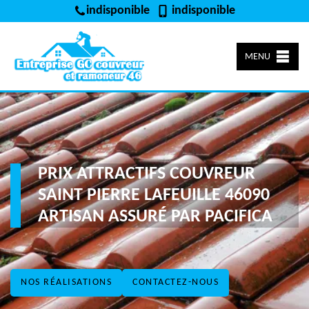
indisponible
indisponible
MENU
PRIX ATTRACTIFS COUVREUR
SAINT PIERRE LAFEUILLE 46090
ARTISAN ASSURÉ PAR PACIFICA
NOS RÉALISATIONS
CONTACTEZ-NOUS