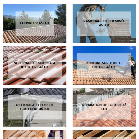
RAMONAGE DE CHEMINÉE
COUVREUR 46 LOT
46 LOT
NETTOYAGE DEMOUSSAGE
PEINTURE SUR TUILE ET
DE TOITURE 46 LOT
TOITURE 46 LOT
NETTOYAGE ET POSE DE
RÉPARATION DE TOITURE 46
GOUTTIÈRE 46 LOT
LOT