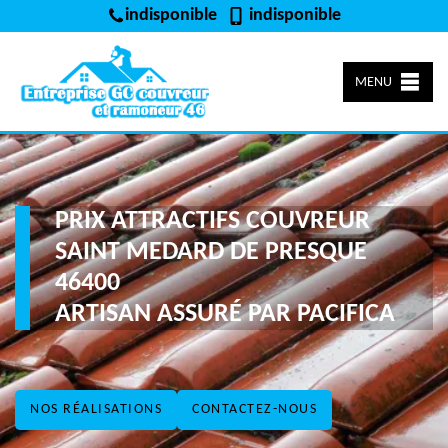
indisponible
indisponible
MENU
PRIX ATTRACTIFS COUVREUR
SAINT MEDARD DE PRESQUE
46400
ARTISAN ASSURÉ PAR PACIFICA
NOS RÉALISATIONS
CONTACTEZ-NOUS