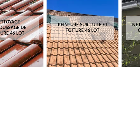
ETTOYAGE
PEINTURE SUR TUILE ET
NET
OUSSAGE DE
TOITURE 46 LOT
TURE 46 LOT