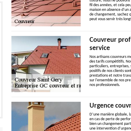
toiture, nous ne pouvons
fil des années, et cela p
maison en absence d’un a
de changement, sachez qu
peut vous servir très lon
Couvreur profe
service
Nos artisans couvreurs me
des tarifs compétitifs. No
particuliers, entreprises,
positifs de nos clients so
prestations et notre trav
sur l'ensemble de nos pres
nos professionnels.
Urgence couv
D’une manière globale, la
en cas de perte de perfo
bien un changement partie
une intervention d’urgence