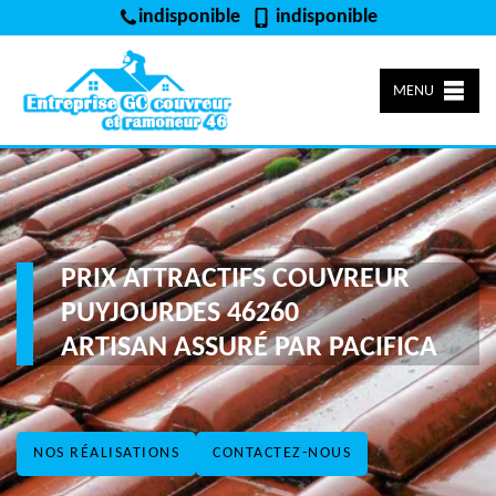
indisponible
indisponible
MENU
PRIX ATTRACTIFS COUVREUR
PUYJOURDES 46260
ARTISAN ASSURÉ PAR PACIFICA
NOS RÉALISATIONS
CONTACTEZ-NOUS