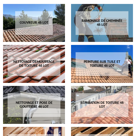
RAMONAGE DE CHEMINÉE
COUVREUR 46 LOT
46 LOT
NETTOYAGE DEMOUSSAGE
PEINTURE SUR TUILE ET
DE TOITURE 46 LOT
TOITURE 46 LOT
NETTOYAGE ET POSE DE
RÉPARATION DE TOITURE 46
GOUTTIÈRE 46 LOT
LOT