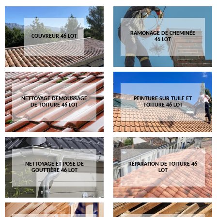
RAMONAGE DE CHEMINÉE
COUVREUR 46 LOT
46 LOT
NETTOYAGE DEMOUSSAGE
PEINTURE SUR TUILE ET
DE TOITURE 46 LOT
TOITURE 46 LOT
NETTOYAGE ET POSE DE
RÉPARATION DE TOITURE 46
GOUTTIÈRE 46 LOT
LOT