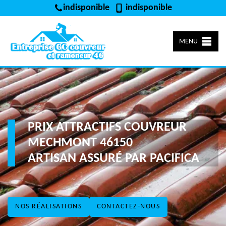
indisponible
indisponible
MENU
PRIX ATTRACTIFS COUVREUR
MECHMONT 46150
ARTISAN ASSURÉ PAR PACIFICA
NOS RÉALISATIONS
CONTACTEZ-NOUS