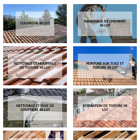
RAMONAGE DE CHEMINÉE
COUVREUR 46 LOT
46 LOT
NETTOYAGE DEMOUSSAGE
PEINTURE SUR TUILE ET
DE TOITURE 46 LOT
TOITURE 46 LOT
NETTOYAGE ET POSE DE
RÉPARATION DE TOITURE 46
GOUTTIÈRE 46 LOT
LOT