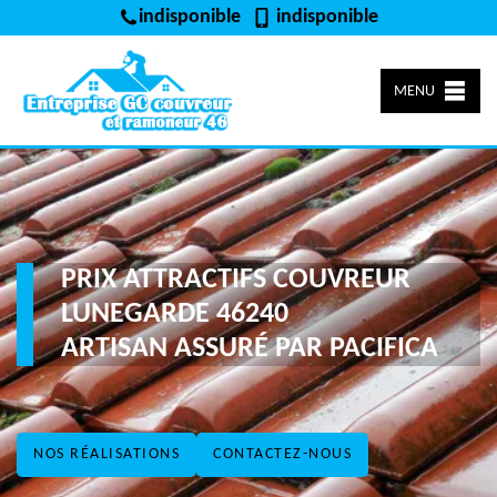
indisponible
indisponible
MENU
PRIX ATTRACTIFS COUVREUR
LUNEGARDE 46240
ARTISAN ASSURÉ PAR PACIFICA
NOS RÉALISATIONS
CONTACTEZ-NOUS