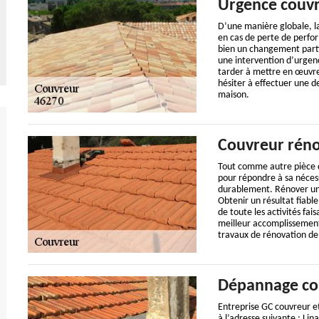
Urgence couv
D’une manière globale, la
en cas de perte de perfo
bien un changement partie
une intervention d’urgence
tarder à mettre en œuvre
hésiter à effectuer une 
maison.
Couvreur réno
Tout comme autre pièce de
pour répondre à sa nécess
durablement. Rénover une 
Obtenir un résultat fiabl
de toute les activités fai
meilleur accomplissement 
travaux de rénovation de t
Dépannage co
Entreprise GC couvreur e
à l’adresse suivante : Li