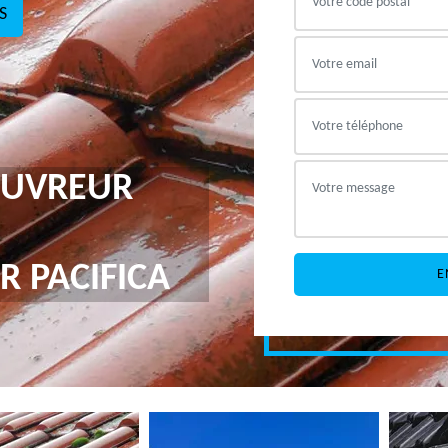
S
COUVREUR
R PACIFICA