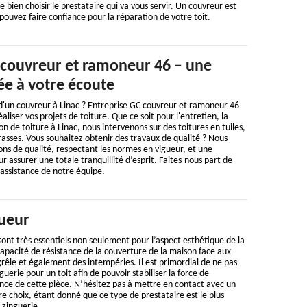
de bien choisir le prestataire qui va vous servir. Un couvreur est
 pouvez faire confiance pour la réparation de votre toit.
 couvreur et ramoneur 46 – une
ée à votre écoute
 d'un couvreur à Linac ? Entreprise GC couvreur et ramoneur 46
éaliser vos projets de toiture. Que ce soit pour l'entretien, la
n de toiture à Linac, nous intervenons sur des toitures en tuiles,
rrasses. Vous souhaitez obtenir des travaux de qualité ? Nous
ons de qualité, respectant les normes en vigueur, et une
 assurer une totale tranquillité d’esprit. Faites-nous part de
ssistance de notre équipe.
ueur
sont très essentiels non seulement pour l’aspect esthétique de la
 capacité de résistance de la couverture de la maison face aux
grêle et également des intempéries. Il est primordial de ne pas
guerie pour un toit afin de pouvoir stabiliser la force de
nce de cette pièce. N’hésitez pas à mettre en contact avec un
e choix, étant donné que ce type de prestataire est le plus
zinguerie.