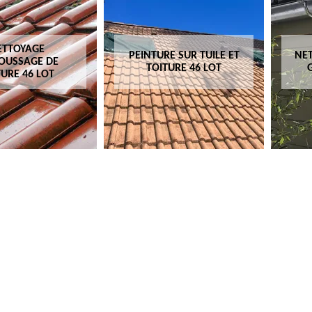
ETTOYAGE
PEINTURE SUR TUILE ET
NET
OUSSAGE DE
TOITURE 46 LOT
TURE 46 LOT