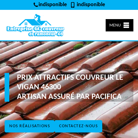
indisponible
indisponible
MENU
PRIX ATTRACTIFS COUVREUR LE
VIGAN 46300
ARTISAN ASSURÉ PAR PACIFICA
NOS RÉALISATIONS
CONTACTEZ-NOUS