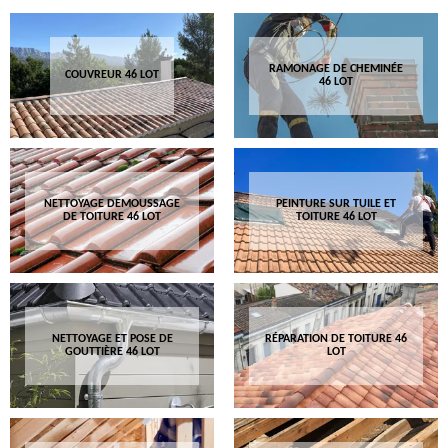
RAMONAGE DE CHEMINÉE
COUVREUR 46 LOT
46 LOT
NETTOYAGE DEMOUSSAGE
PEINTURE SUR TUILE ET
DE TOITURE 46 LOT
TOITURE 46 LOT
NETTOYAGE ET POSE DE
RÉPARATION DE TOITURE 46
GOUTTIÈRE 46 LOT
LOT