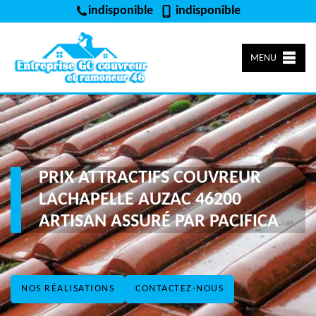
indisponible
indisponible
MENU
PRIX ATTRACTIFS COUVREUR
LACHAPELLE AUZAC 46200
ARTISAN ASSURÉ PAR PACIFICA
NOS RÉALISATIONS
CONTACTEZ-NOUS