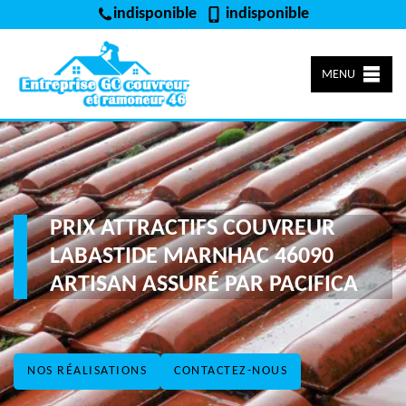
indisponible
indisponible
MENU
PRIX ATTRACTIFS COUVREUR
LABASTIDE MARNHAC 46090
ARTISAN ASSURÉ PAR PACIFICA
NOS RÉALISATIONS
CONTACTEZ-NOUS