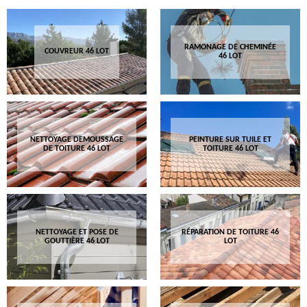
RAMONAGE DE CHEMINÉE
COUVREUR 46 LOT
46 LOT
NETTOYAGE DEMOUSSAGE
PEINTURE SUR TUILE ET
DE TOITURE 46 LOT
TOITURE 46 LOT
NETTOYAGE ET POSE DE
RÉPARATION DE TOITURE 46
GOUTTIÈRE 46 LOT
LOT