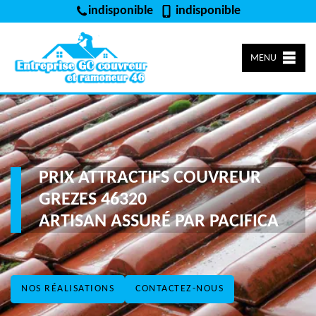
indisponible
indisponible
MENU
PRIX ATTRACTIFS COUVREUR
GREZES 46320
ARTISAN ASSURÉ PAR PACIFICA
NOS RÉALISATIONS
CONTACTEZ-NOUS