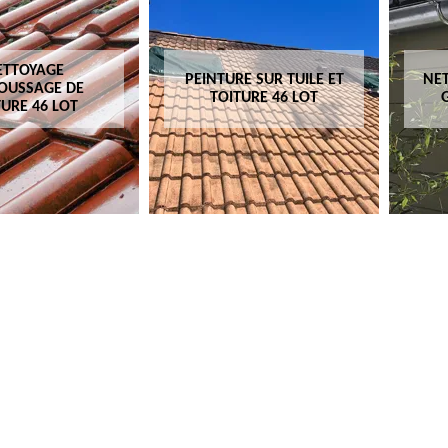
ETTOYAGE
PEINTURE SUR TUILE ET
NET
OUSSAGE DE
TOITURE 46 LOT
TURE 46 LOT