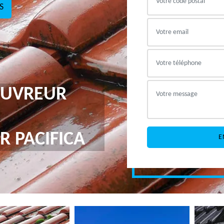
S
COUVREUR
R PACIFICA