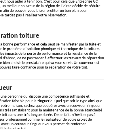
peut nous aider à tenir bon. C’est pour cela que Entreprise GC
un meilleur couvreur de la région de Floirac décide de réduire
n afin de pouvoir vous laisser profiter un bon plan pour
 Ne tardez pas à réaliser votre réservation.
ration toiture
a bonne performance et cela peut se manifester par la fuite et
bien le problème d’isolation phonique et thermique de la toiture.
 des impacts de la perte de performance et la résistance de la
tiel d’abord, de ne pas tarder à effectuer les travaux de réparation
de bien choisir le prestataire qui va vous servir. Un couvreur est
 pouvez faire confiance pour la réparation de votre toit.
ueur
 une personne qui dispose une compétence suffisante et
ation faisable pour la zinguerie. Quel que soit le type ainsi que
de votre maison, sachez que coopérer avec un couvreur zingueur
urs très satisfaisant pour la maintenance de la bonne étanchéité
 toit dans une très longue durée. De ce fait, n’hésitez pas à
eur professionnel comme le réalisateur de votre projet de
n avec un couvreur zingueur vous permet de renforcer
ité de votre toit.