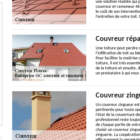
une solution réaliste qui 
couvreur et ramoneur 46, 
le coût de son interventio
l’entretien de votre toit.
Couvreur répa
Une toiture peut perdre s
l’infiltration de toit ou 
Pour faciliter la maitrise
toiture, il est très essen
de la toiture et ensuite, 
un prestataire à qui vous
Couvreur zing
Un couvreur zingueur est
pertinente pour toute opér
l’état de la couverture 
professionnel reste toujo
de chaque partie de votre
choisir un couvreur zingu
zinguerie. La coopératio
efficacement la perméabil