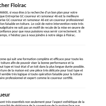
her Floirac
 46600, si vous êtes à la recherche d’un bon plan pour votre
 que Entreprise GC couvreur et ramoneur 46 est la meilleure
prise GC couvreur et ramoneur 46 est un couvreur professionnel
ion faisable en toiture. Le coût de notre intervention reste très
budgétaire ne soit pas un motif de recule de la mise en œuvre de
confiance pour que nous puissions vous servir correctement. Si
emps, n’hésitez pas à nous joindre à notre siège à Floirac.
nne qui suit une formation complète et efficace pour toute les
 toiture afin de pouvoir viser la bonne performance et la
ut type et tout état d’un toit dans la plus longue durée possible.
ture de la maison est une pièce très délicate pour tout type et
l semble très logique si toute opération faisable pour la toiture
aire professionnel et expert comme le couvreur certifié.
ueur
sont très essentiels non seulement pour l’aspect esthétique de la
 capacité de résistance de la couverture de la maison face aux