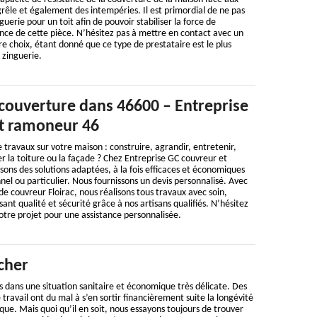
grêle et également des intempéries. Il est primordial de ne pas
guerie pour un toit afin de pouvoir stabiliser la force de
nce de cette pièce. N’hésitez pas à mettre en contact avec un
e choix, étant donné que ce type de prestataire est le plus
zinguerie.
 couverture dans 46600 – Entreprise
t ramoneur 46
 travaux sur votre maison : construire, agrandir, entretenir,
er la toiture ou la façade ? Chez Entreprise GC couvreur et
ns des solutions adaptées, à la fois efficaces et économiques
nel ou particulier. Nous fournissons un devis personnalisé. Avec
 couvreur Floirac, nous réalisons tous travaux avec soin,
sant qualité et sécurité grâce à nos artisans qualifiés. N’hésitez
votre projet pour une assistance personnalisée.
cher
 dans une situation sanitaire et économique très délicate. Des
travail ont du mal à s’en sortir financièrement suite la longévité
ue. Mais quoi qu’il en soit, nous essayons toujours de trouver