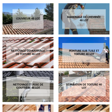
RAMONAGE DE CHEMINÉE
COUVREUR 46 LOT
46 LOT
NETTOYAGE DEMOUSSAGE
PEINTURE SUR TUILE ET
DE TOITURE 46 LOT
TOITURE 46 LOT
NETTOYAGE ET POSE DE
RÉPARATION DE TOITURE 46
GOUTTIÈRE 46 LOT
LOT