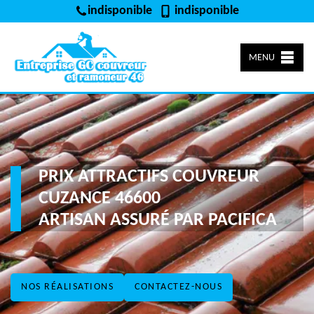
indisponible
indisponible
MENU
PRIX ATTRACTIFS COUVREUR
CUZANCE 46600
ARTISAN ASSURÉ PAR PACIFICA
NOS RÉALISATIONS
CONTACTEZ-NOUS