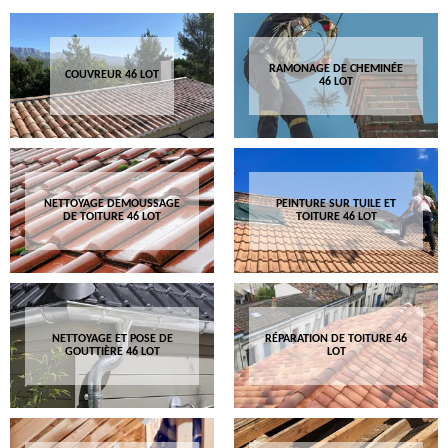
RAMONAGE DE CHEMINÉE
COUVREUR 46 LOT
46 LOT
NETTOYAGE DEMOUSSAGE
PEINTURE SUR TUILE ET
DE TOITURE 46 LOT
TOITURE 46 LOT
NETTOYAGE ET POSE DE
RÉPARATION DE TOITURE 46
GOUTTIÈRE 46 LOT
LOT