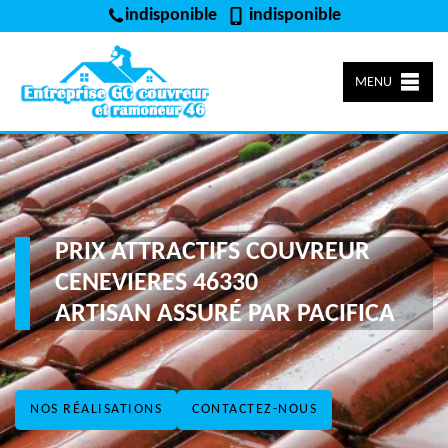
indisponible
indisponible
MENU
PRIX ATTRACTIFS COUVREUR
CENEVIERES 46330
ARTISAN ASSURÉ PAR PACIFICA
NOS RÉALISATIONS
CONTACTEZ-NOUS