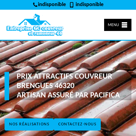
indisponible
indisponible
MENU
PRIX ATTRACTIFS COUVREUR
BRENGUES 46320
ARTISAN ASSURÉ PAR PACIFICA
NOS RÉALISATIONS
CONTACTEZ-NOUS