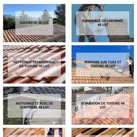
RAMONAGE DE CHEMINÉE
COUVREUR 46 LOT
46 LOT
NETTOYAGE DEMOUSSAGE
PEINTURE SUR TUILE ET
DE TOITURE 46 LOT
TOITURE 46 LOT
NETTOYAGE ET POSE DE
RÉPARATION DE TOITURE 46
GOUTTIÈRE 46 LOT
LOT