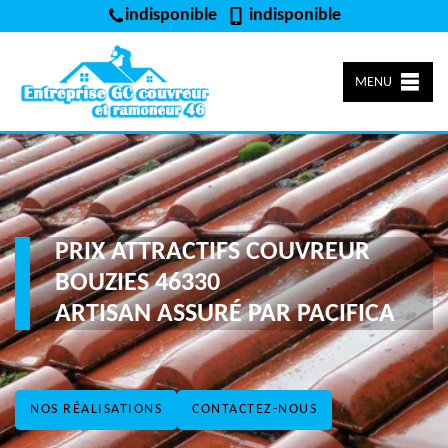
indisponible
indisponible
MENU
PRIX ATTRACTIFS COUVREUR
BOUZIES 46330
ARTISAN ASSURÉ PAR PACIFICA
NOS RÉALISATIONS
CONTACTEZ-NOUS