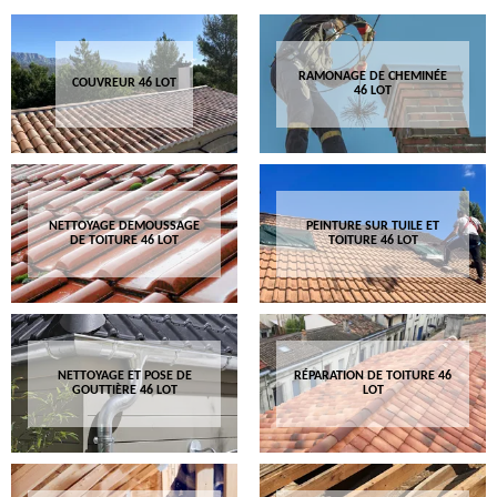
RAMONAGE DE CHEMINÉE
COUVREUR 46 LOT
46 LOT
NETTOYAGE DEMOUSSAGE
PEINTURE SUR TUILE ET
DE TOITURE 46 LOT
TOITURE 46 LOT
NETTOYAGE ET POSE DE
RÉPARATION DE TOITURE 46
GOUTTIÈRE 46 LOT
LOT