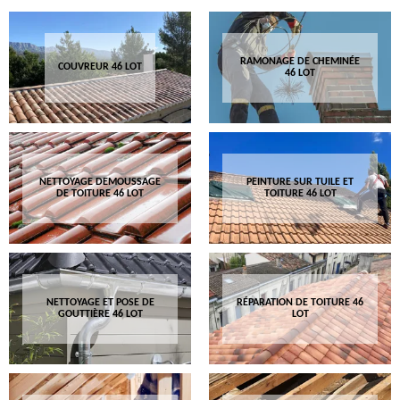
RAMONAGE DE CHEMINÉE
COUVREUR 46 LOT
46 LOT
NETTOYAGE DEMOUSSAGE
PEINTURE SUR TUILE ET
DE TOITURE 46 LOT
TOITURE 46 LOT
NETTOYAGE ET POSE DE
RÉPARATION DE TOITURE 46
GOUTTIÈRE 46 LOT
LOT