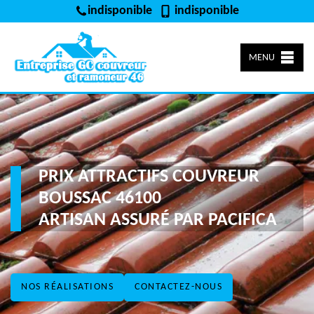
indisponible
indisponible
MENU
PRIX ATTRACTIFS COUVREUR
BOUSSAC 46100
ARTISAN ASSURÉ PAR PACIFICA
NOS RÉALISATIONS
CONTACTEZ-NOUS