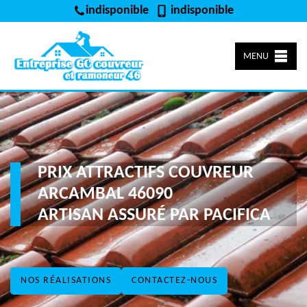
indisponible
indisponible
MENU
PRIX ATTRACTIFS COUVREUR
ARCAMBAL 46090
ARTISAN ASSURÉ PAR PACIFICA
NOS RÉALISATIONS
CONTACTEZ-NOUS