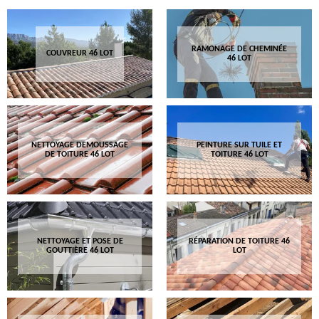
RAMONAGE DE CHEMINÉE
COUVREUR 46 LOT
46 LOT
NETTOYAGE DEMOUSSAGE
PEINTURE SUR TUILE ET
DE TOITURE 46 LOT
TOITURE 46 LOT
NETTOYAGE ET POSE DE
RÉPARATION DE TOITURE 46
GOUTTIÈRE 46 LOT
LOT